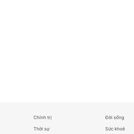
Bắc Ninh
Bến Tre
Cao Bằng
Cà Mau
Cần Thơ
Điện Biên
Đà Nẵng
Đà Lạt
Chính trị
Đời sống
Đắk Lắk
Thời sự
Sức khoẻ
Đắk Nông