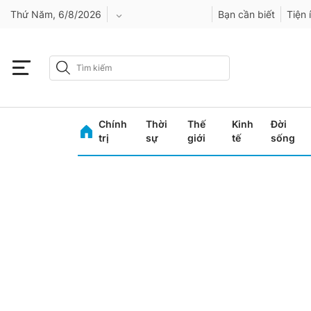
Thứ Năm, 6/8/2026
Bạn cần biết
Tiện 
An Giang
Bình Dương
Chính
Thời
Thế
Kinh
Đời
Bình Phước
trị
sự
giới
tế
sống
Bình Thuận
Bình Định
Bạc Liêu
Bắc Giang
Bắc Kạn