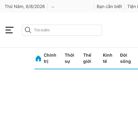
Thứ Năm, 6/8/2026
Bạn cần biết
Tiện 
An Giang
Bình Dương
Chính
Thời
Thế
Kinh
Đời
Bình Phước
trị
sự
giới
tế
sống
Bình Thuận
Bình Định
Bạc Liêu
Bắc Giang
Bắc Kạn