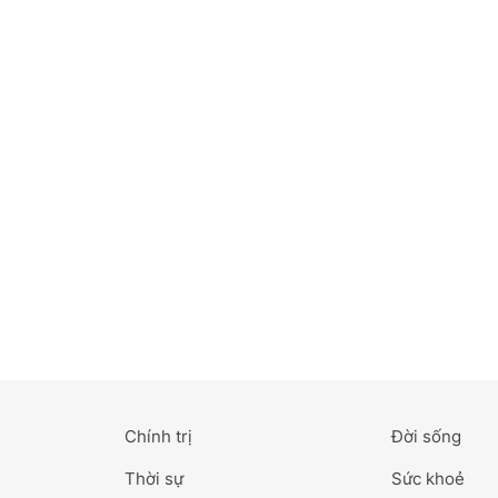
Bắc Ninh
Bến Tre
Cao Bằng
Cà Mau
Cần Thơ
Điện Biên
Đà Nẵng
Đà Lạt
Chính trị
Đời sống
Đắk Lắk
Thời sự
Sức khoẻ
Đắk Nông