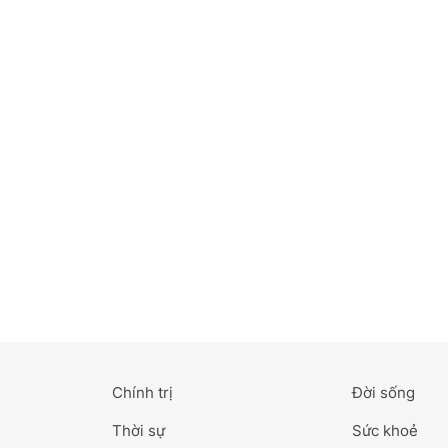
Bắc Ninh
Bến Tre
Cao Bằng
Cà Mau
Cần Thơ
Điện Biên
Đà Nẵng
Đà Lạt
Chính trị
Đời sống
Đắk Lắk
Thời sự
Sức khoẻ
Đắk Nông