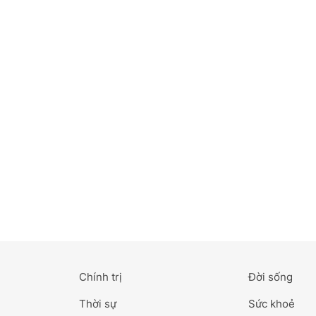
Bắc Ninh
Bến Tre
Cao Bằng
Cà Mau
Cần Thơ
Điện Biên
Đà Nẵng
Đà Lạt
Chính trị
Đời sống
Đắk Lắk
Thời sự
Sức khoẻ
Đắk Nông