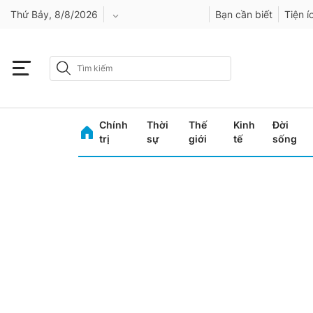
Thứ Bảy, 8/8/2026
Bạn cần biết
Tiện í
An Giang
Bình Dương
Chính
Thời
Thế
Kinh
Đời
Bình Phước
trị
sự
giới
tế
sống
Bình Thuận
Bình Định
Bạc Liêu
Bắc Giang
Bắc Kạn