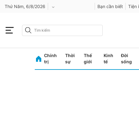
Thứ Năm, 6/8/2026
Bạn cần biết
Tiện 
An Giang
Bình Dương
Chính
Thời
Thế
Kinh
Đời
Bình Phước
trị
sự
giới
tế
sống
Bình Thuận
Bình Định
Bạc Liêu
Bắc Giang
Bắc Kạn