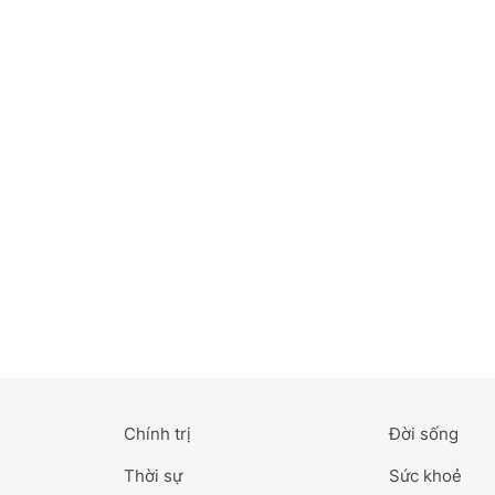
Bắc Ninh
Bến Tre
Cao Bằng
Cà Mau
Cần Thơ
Điện Biên
Đà Nẵng
Đà Lạt
Chính trị
Đời sống
Đắk Lắk
Thời sự
Sức khoẻ
Đắk Nông