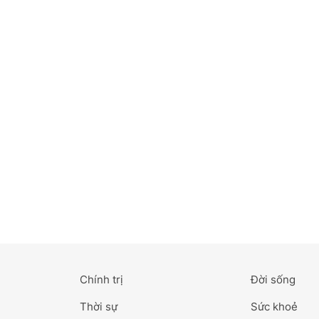
Bắc Ninh
Bến Tre
Cao Bằng
Cà Mau
Cần Thơ
Điện Biên
Đà Nẵng
Đà Lạt
Chính trị
Đời sống
Đắk Lắk
Thời sự
Sức khoẻ
Đắk Nông