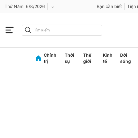
Thứ Năm, 6/8/2026
Bạn cần biết
Tiện 
An Giang
Bình Dương
Chính
Thời
Thế
Kinh
Đời
Bình Phước
trị
sự
giới
tế
sống
Bình Thuận
Bình Định
Bạc Liêu
Bắc Giang
Bắc Kạn