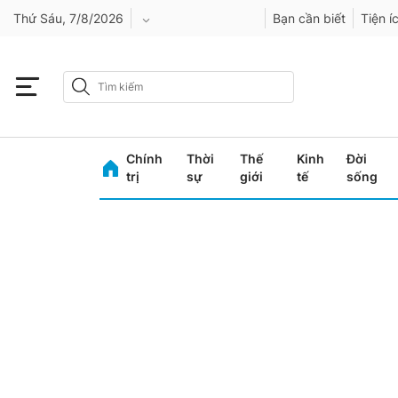
Thứ Sáu, 7/8/2026
Bạn cần biết
Tiện í
An Giang
Bình Dương
Chính
Thời
Thế
Kinh
Đời
Bình Phước
trị
sự
giới
tế
sống
Bình Thuận
Bình Định
Bạc Liêu
Bắc Giang
Bắc Kạn