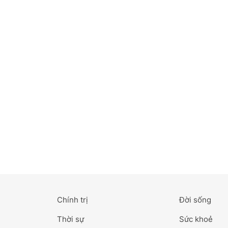
Bắc Ninh
Bến Tre
Cao Bằng
Cà Mau
Cần Thơ
Điện Biên
Đà Nẵng
Đà Lạt
Chính trị
Đời sống
Đắk Lắk
Thời sự
Sức khoẻ
Đắk Nông