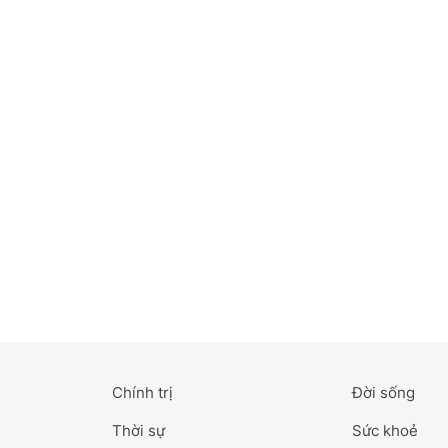
Bắc Ninh
Bến Tre
Cao Bằng
Cà Mau
Cần Thơ
Điện Biên
Đà Nẵng
Đà Lạt
Chính trị
Đời sống
Đắk Lắk
Thời sự
Sức khoẻ
Đắk Nông