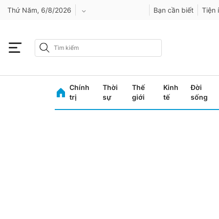
Thứ Năm, 6/8/2026
Bạn cần biết
Tiện 
An Giang
Bình Dương
Chính
Thời
Thế
Kinh
Đời
Bình Phước
trị
sự
giới
tế
sống
Bình Thuận
Bình Định
Bạc Liêu
Bắc Giang
Bắc Kạn