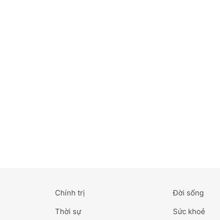
Bắc Ninh
Bến Tre
Cao Bằng
Cà Mau
Cần Thơ
Điện Biên
Đà Nẵng
Đà Lạt
Chính trị
Đời sống
Đắk Lắk
Thời sự
Sức khoẻ
Đắk Nông