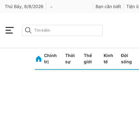
Thứ Bảy, 8/8/2026
Bạn cần biết
Tiện í
An Giang
Bình Dương
Chính
Thời
Thế
Kinh
Đời
Bình Phước
trị
sự
giới
tế
sống
Bình Thuận
Bình Định
Bạc Liêu
Bắc Giang
Bắc Kạn