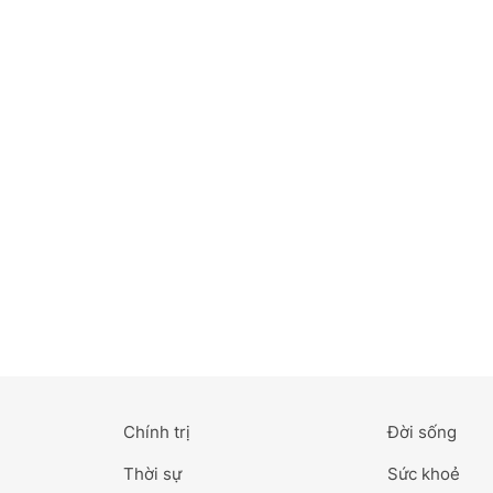
Bắc Ninh
Bến Tre
Cao Bằng
Cà Mau
Cần Thơ
Điện Biên
Đà Nẵng
Đà Lạt
Chính trị
Đời sống
Đắk Lắk
Thời sự
Sức khoẻ
Đắk Nông