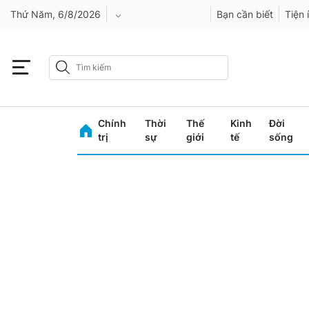
Thứ Năm, 6/8/2026
Bạn cần biết
Tiện 
An Giang
Bình Dương
Chính
Thời
Thế
Kinh
Đời
Bình Phước
trị
sự
giới
tế
sống
Bình Thuận
Bình Định
Bạc Liêu
Bắc Giang
Bắc Kạn