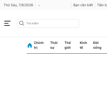
Thứ Sáu, 7/8/2026
Bạn cần biết
Tiện í
An Giang
Bình Dương
Chính
Thời
Thế
Kinh
Đời
Bình Phước
trị
sự
giới
tế
sống
Bình Thuận
Bình Định
Bạc Liêu
Bắc Giang
Bắc Kạn