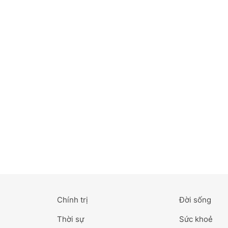
Bắc Ninh
Bến Tre
Cao Bằng
Cà Mau
Cần Thơ
Điện Biên
Đà Nẵng
Đà Lạt
Chính trị
Đời sống
Đắk Lắk
Thời sự
Sức khoẻ
Đắk Nông