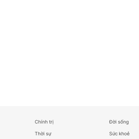
Bắc Ninh
Bến Tre
Cao Bằng
Cà Mau
Cần Thơ
Điện Biên
Đà Nẵng
Đà Lạt
Chính trị
Đời sống
Đắk Lắk
Thời sự
Sức khoẻ
Đắk Nông