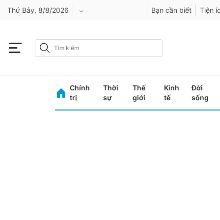
Thứ Bảy, 8/8/2026
Bạn cần biết
Tiện í
An Giang
Bình Dương
Chính
Thời
Thế
Kinh
Đời
Bình Phước
trị
sự
giới
tế
sống
Bình Thuận
Bình Định
Bạc Liêu
Bắc Giang
Bắc Kạn