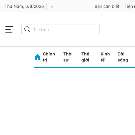
Thứ Năm, 6/8/2026
Bạn cần biết
Tiện 
An Giang
Bình Dương
Chính
Thời
Thế
Kinh
Đời
Bình Phước
trị
sự
giới
tế
sống
Bình Thuận
Bình Định
Bạc Liêu
Bắc Giang
Bắc Kạn