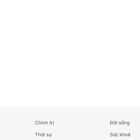
Bắc Ninh
Bến Tre
Cao Bằng
Cà Mau
Cần Thơ
Điện Biên
Đà Nẵng
Đà Lạt
Chính trị
Đời sống
Đắk Lắk
Thời sự
Sức khoẻ
Đắk Nông