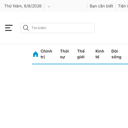
Thứ Năm, 6/8/2026
Bạn cần biết
Tiện 
An Giang
Bình Dương
Chính
Thời
Thế
Kinh
Đời
Bình Phước
trị
sự
giới
tế
sống
Bình Thuận
Bình Định
Bạc Liêu
Bắc Giang
Bắc Kạn