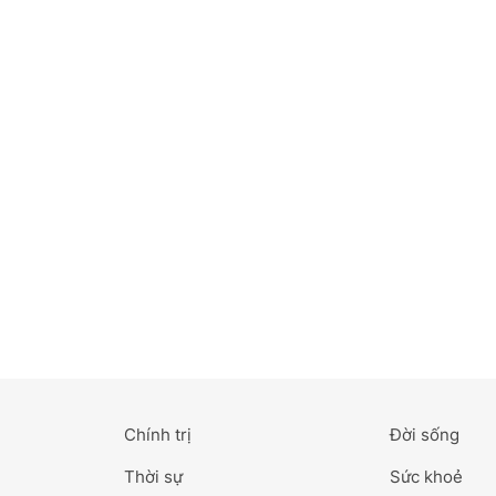
Bắc Ninh
Bến Tre
Cao Bằng
Cà Mau
Cần Thơ
Điện Biên
Đà Nẵng
Đà Lạt
Chính trị
Đời sống
Đắk Lắk
Thời sự
Sức khoẻ
Đắk Nông