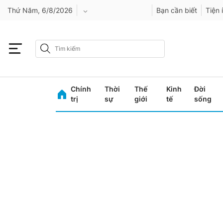
Thứ Năm, 6/8/2026
Bạn cần biết
Tiện 
An Giang
Bình Dương
Chính
Thời
Thế
Kinh
Đời
Bình Phước
trị
sự
giới
tế
sống
Bình Thuận
Bình Định
Bạc Liêu
Bắc Giang
Bắc Kạn