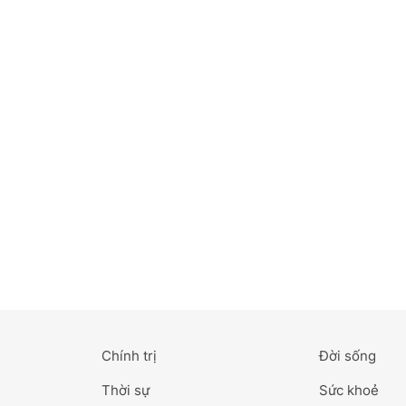
Bắc Ninh
Bến Tre
Cao Bằng
Cà Mau
Cần Thơ
Điện Biên
Đà Nẵng
Đà Lạt
Chính trị
Đời sống
Đắk Lắk
Thời sự
Sức khoẻ
Đắk Nông