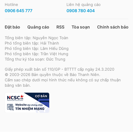
Phụ huynh
Câu chuyện văn hóa
Hotline
Liên hệ quảng cáo
Thế giới mạng
Câu chuyện du lịch
Kết nối
0906 645 777
0908 780 404
Tra cứu điểm thi
Khảo cứu
Thể thao
Gương mặt trẻ
Khám phá
Phim
Cẩm nang tuyển sinh 2025
Xem - Nghe
Đặt báo
Quảng cáo
RSS
Tòa soạn
Chính sách bảo m
Bóng đá Thanh Niên Sinh viên
Truyền hình
Công nghệ
Tổng biên tập: Nguyễn Ngọc Toàn
Ôn thi tốt nghiệp
Sách hay
Bóng đá Việt Nam
Phó tổng biên tập: Hải Thành
Đời nghệ sĩ
Tin tức công nghệ
Phó tổng biên tập: Lâm Hiếu Dũng
Món ngon Hà Nội
Bóng đá Quốc tế
Xe
Phó tổng biên tập: Trần Việt Hưng
Blockchain
Tổng thư ký tòa soạn: Đức Trung
Nghĩa tình miền Tây
Thể thao & Cộng đồng
Thị trường
Sản phẩm
Thời trang trẻ
Giấy phép xuất bản số 110/GP - BTTTT cấp ngày 24.3.2020
Hào khí miền Đông
© 2003-2026 Bản quyền thuộc về Báo Thanh Niên.
Các môn khác
Xe điện
Cấm sao chép dưới mọi hình thức nếu không có sự chấp thuận
Xu hướng - Chuyển đổi số
Thời trang 24/7
bằng văn bản.
Đánh giá xe
Bạn đọc
Thủ thuật
Giữ dáng
Tư vấn
Lá thư tâm sự
Game
Thời trang nghề & nghiệp
Rao vặt
Video
Từ đơn thư bạn đọc
Tận hưởng
Nhà đất
Xe - Giao thông
Hỏi và đáp
Tiêu dùng thông minh
Video
Mua bán - Dịch vụ