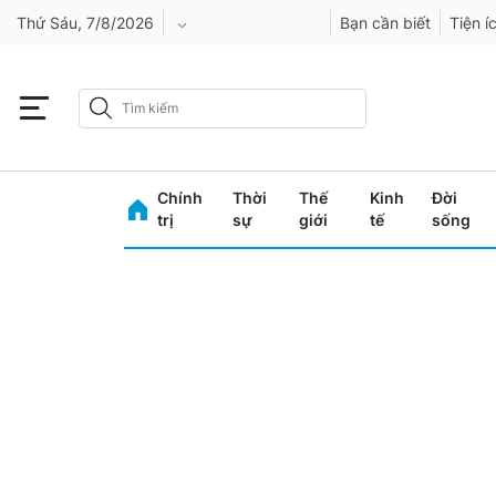
Thứ Sáu, 7/8/2026
Bạn cần biết
Tiện í
An Giang
Bình Dương
Chính
Thời
Thế
Kinh
Đời
Bình Phước
trị
sự
giới
tế
sống
Bình Thuận
Bình Định
Bạc Liêu
Bắc Giang
Bắc Kạn