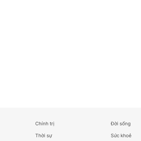
Bắc Ninh
Bến Tre
Cao Bằng
Cà Mau
Cần Thơ
Điện Biên
Đà Nẵng
Đà Lạt
Chính trị
Đời sống
Đắk Lắk
Thời sự
Sức khoẻ
Đắk Nông