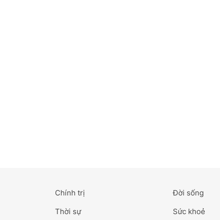
Bắc Ninh
Bến Tre
Cao Bằng
Cà Mau
Cần Thơ
Điện Biên
Đà Nẵng
Đà Lạt
Chính trị
Đời sống
Đắk Lắk
Thời sự
Sức khoẻ
Đắk Nông