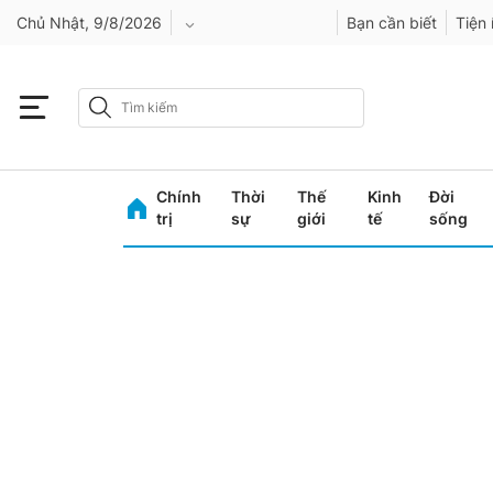
Chủ Nhật, 9/8/2026
Bạn cần biết
Tiện 
An Giang
Bình Dương
Chính
Thời
Thế
Kinh
Đời
Bình Phước
trị
sự
giới
tế
sống
Bình Thuận
Bình Định
Bạc Liêu
Bắc Giang
Bắc Kạn