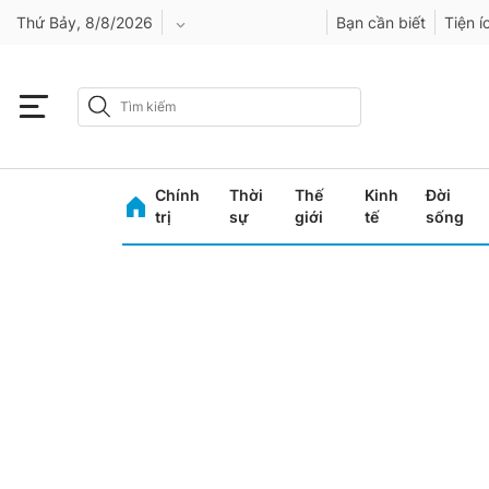
Thứ Bảy, 8/8/2026
Bạn cần biết
Tiện í
An Giang
Bình Dương
Chính
Thời
Thế
Kinh
Đời
Bình Phước
trị
sự
giới
tế
sống
Bình Thuận
Bình Định
Bạc Liêu
Bắc Giang
Bắc Kạn