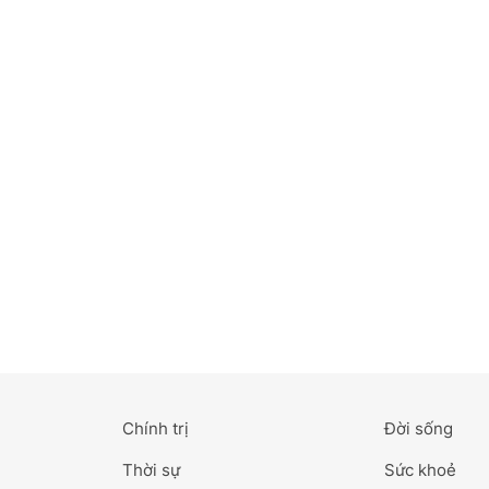
Bắc Ninh
Bến Tre
Cao Bằng
Cà Mau
Cần Thơ
Điện Biên
Đà Nẵng
Đà Lạt
Chính trị
Đời sống
Đắk Lắk
Thời sự
Sức khoẻ
Đắk Nông