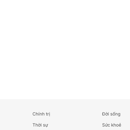
Bắc Ninh
Bến Tre
Cao Bằng
Cà Mau
Cần Thơ
Điện Biên
Đà Nẵng
Đà Lạt
Chính trị
Đời sống
Đắk Lắk
Thời sự
Sức khoẻ
Đắk Nông