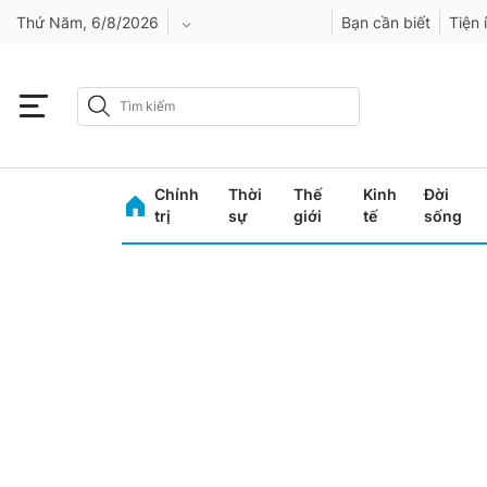
Thứ Năm, 6/8/2026
Bạn cần biết
Tiện 
An Giang
Bình Dương
Chính
Thời
Thế
Kinh
Đời
Bình Phước
trị
sự
giới
tế
sống
Bình Thuận
Bình Định
Bạc Liêu
Bắc Giang
Bắc Kạn