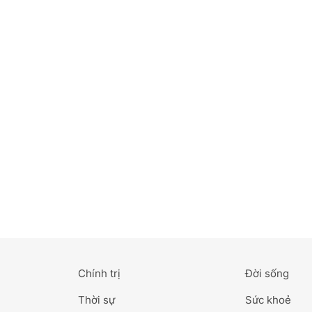
Bắc Ninh
Bến Tre
Cao Bằng
Cà Mau
Cần Thơ
Điện Biên
Đà Nẵng
Đà Lạt
Chính trị
Đời sống
Đắk Lắk
Thời sự
Sức khoẻ
Đắk Nông