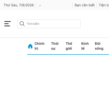
Thứ Sáu, 7/8/2026
Bạn cần biết
Tiện í
An Giang
Bình Dương
Chính
Thời
Thế
Kinh
Đời
Bình Phước
trị
sự
giới
tế
sống
Bình Thuận
Bình Định
Bạc Liêu
Bắc Giang
Bắc Kạn