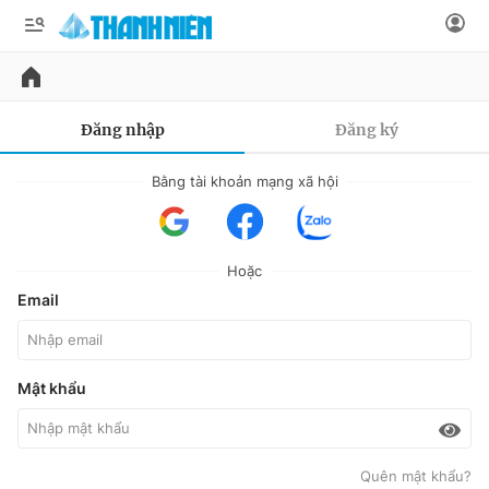
Đăng nhập
QUẢNG CÁO
ĐẶT BÁO
Đăng nhập
Đăng ký
Thông tin tài khoản
Bằng tài khoản mạng xã hội
Đổi mật khẩu
Tin đã lưu
Chuyên mục
Hoặc
Chính trị
Tin đã xem
Email
Sự kiện
Đăng xuất
Thời sự
Mật khẩu
Vươn mình trong kỷ nguyên mới
Pháp luật
Thế giới
Thời luận
Dân sinh
Quên mật khẩu?
Đại hội XI Mặt trận tổ quốc Việt Nam
Kinh tế thế giới