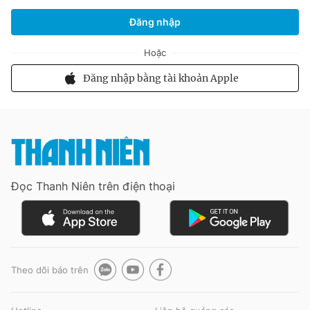
Kinh tế
Lao động - Việc làm
Ngày hội bầu cử
Quân sự
Đăng nhập
Quyền được biết
Kinh tế xanh
Đời sống
Góc nhìn
Hoặc
Phóng sự / Điều tra
Chính sách - Phát triển
Hồ sơ
Đăng nhập bằng tài khoản Apple
Thanh Niên và tôi
Quốc phòng
Sức khỏe
Ngân hàng
Người Việt năm châu
Tết yêu thương
Chống tin giả
Chứng khoán
Khỏe đẹp mỗi ngày
Chuyện lạ
Giới trẻ
Người sống quanh ta
Thành tựu y khoa
Doanh nghiệp
Làm đẹp
Bầu cử Mỹ 2024
Gia đình
Sống - Yêu - Ăn - Chơi
Khát vọng Việt Nam
Giáo dục
Giới tính
Đọc Thanh Niên trên điện thoại
Ẩm thực
Tiếp sức gen Z mùa thi
Làm giàu
Y tế thông minh
Tuyển sinh
Cộng đồng
Du lịch
Cơ hội nghề nghiệp
Địa ốc
Thẩm mỹ an toàn
Chọn nghề - Chọn trường
Một nửa thế giới
Đoàn - Hội
Tin tức - Sự kiện
Tin hay y tế
Văn hóa
Du học
Theo dõi báo trên
Khát vọng năm rồng
Kết nối
Chơi gì, ăn đâu, đi thế nào?
Nhà trường
Sống đẹp
Khởi nghiệp
Giải trí
Bất động sản du lịch