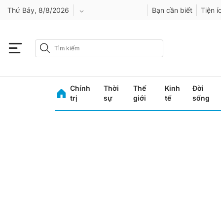
Thứ Bảy, 8/8/2026
Bạn cần biết
Tiện í
An Giang
Bình Dương
Chính
Thời
Thế
Kinh
Đời
Bình Phước
trị
sự
giới
tế
sống
Bình Thuận
Bình Định
Bạc Liêu
Bắc Giang
Bắc Kạn