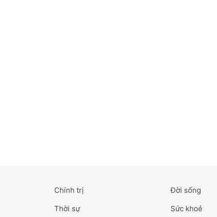
Bắc Ninh
Bến Tre
Cao Bằng
Cà Mau
Cần Thơ
Điện Biên
Đà Nẵng
Đà Lạt
Chính trị
Đời sống
Đắk Lắk
Thời sự
Sức khoẻ
Đắk Nông