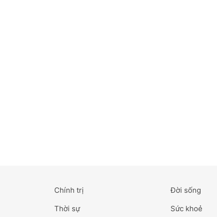
Bắc Ninh
Bến Tre
Cao Bằng
Cà Mau
Cần Thơ
Điện Biên
Đà Nẵng
Đà Lạt
Chính trị
Đời sống
Đắk Lắk
Thời sự
Sức khoẻ
Đắk Nông