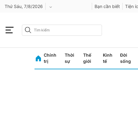
Thứ Sáu, 7/8/2026
Bạn cần biết
Tiện í
An Giang
Bình Dương
Chính
Thời
Thế
Kinh
Đời
Bình Phước
trị
sự
giới
tế
sống
Bình Thuận
Bình Định
Bạc Liêu
Bắc Giang
Bắc Kạn