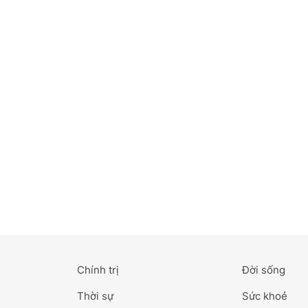
Bắc Ninh
Bến Tre
Cao Bằng
Cà Mau
Cần Thơ
Điện Biên
Đà Nẵng
Đà Lạt
Chính trị
Đời sống
Đắk Lắk
Thời sự
Sức khoẻ
Đắk Nông