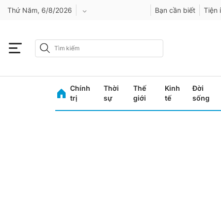
Thứ Năm, 6/8/2026
Bạn cần biết
Tiện 
An Giang
Bình Dương
Chính
Thời
Thế
Kinh
Đời
Bình Phước
trị
sự
giới
tế
sống
Bình Thuận
Bình Định
Bạc Liêu
Bắc Giang
Bắc Kạn