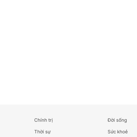
Bắc Ninh
Bến Tre
Cao Bằng
Cà Mau
Cần Thơ
Điện Biên
Đà Nẵng
Đà Lạt
Chính trị
Đời sống
Đắk Lắk
Thời sự
Sức khoẻ
Đắk Nông