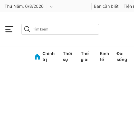
Thứ Năm, 6/8/2026
Bạn cần biết
Tiện 
An Giang
Bình Dương
Chính
Thời
Thế
Kinh
Đời
Bình Phước
trị
sự
giới
tế
sống
Bình Thuận
Bình Định
Bạc Liêu
Bắc Giang
Bắc Kạn