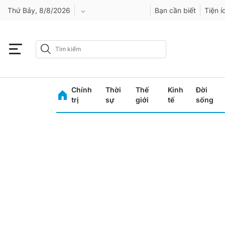
Thứ Bảy, 8/8/2026
Bạn cần biết
Tiện í
An Giang
Bình Dương
Chính
Thời
Thế
Kinh
Đời
Bình Phước
trị
sự
giới
tế
sống
Bình Thuận
Bình Định
Bạc Liêu
Bắc Giang
Bắc Kạn