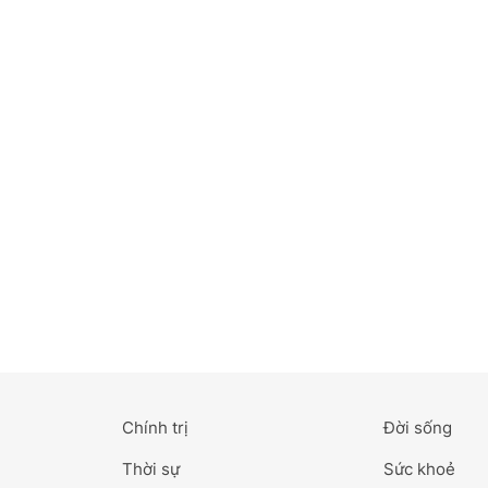
Bắc Ninh
Bến Tre
Cao Bằng
Cà Mau
Cần Thơ
Điện Biên
Đà Nẵng
Đà Lạt
Chính trị
Đời sống
Đắk Lắk
Thời sự
Sức khoẻ
Đắk Nông