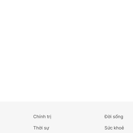
Bắc Ninh
Bến Tre
Cao Bằng
Cà Mau
Cần Thơ
Điện Biên
Đà Nẵng
Đà Lạt
Chính trị
Đời sống
Đắk Lắk
Thời sự
Sức khoẻ
Đắk Nông