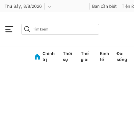
Thứ Bảy, 8/8/2026
Bạn cần biết
Tiện í
An Giang
Bình Dương
Chính
Thời
Thế
Kinh
Đời
Bình Phước
trị
sự
giới
tế
sống
Bình Thuận
Bình Định
Bạc Liêu
Bắc Giang
Bắc Kạn