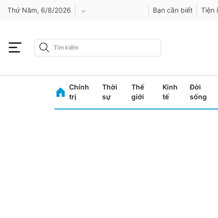
Thứ Năm, 6/8/2026
Bạn cần biết
Tiện 
An Giang
Bình Dương
Chính
Thời
Thế
Kinh
Đời
Bình Phước
trị
sự
giới
tế
sống
Bình Thuận
Bình Định
Bạc Liêu
Bắc Giang
Bắc Kạn