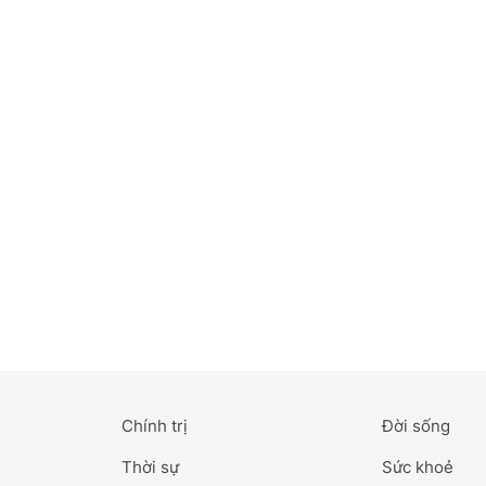
Bắc Ninh
Bến Tre
Cao Bằng
Cà Mau
Cần Thơ
Điện Biên
Đà Nẵng
Đà Lạt
Chính trị
Đời sống
Đắk Lắk
Thời sự
Sức khoẻ
Đắk Nông