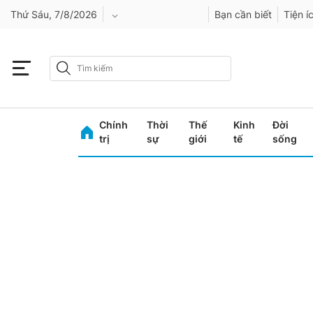
Thứ Sáu, 7/8/2026
Bạn cần biết
Tiện í
An Giang
Bình Dương
Chính
Thời
Thế
Kinh
Đời
Bình Phước
trị
sự
giới
tế
sống
Bình Thuận
Bình Định
Bạc Liêu
Bắc Giang
Bắc Kạn