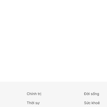
Bắc Ninh
Bến Tre
Cao Bằng
Cà Mau
Cần Thơ
Điện Biên
Đà Nẵng
Đà Lạt
Chính trị
Đời sống
Đắk Lắk
Thời sự
Sức khoẻ
Đắk Nông