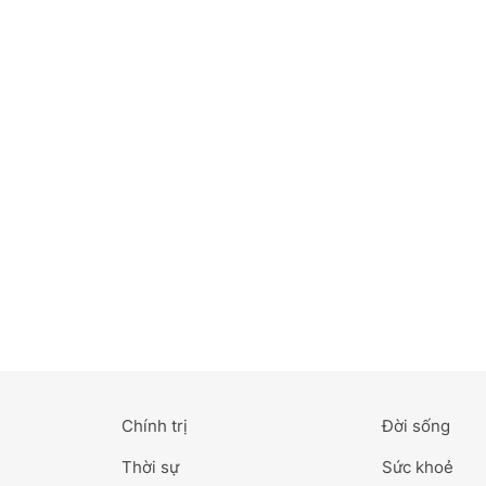
Bắc Ninh
Bến Tre
Cao Bằng
Cà Mau
Cần Thơ
Điện Biên
Đà Nẵng
Đà Lạt
Chính trị
Đời sống
Đắk Lắk
Thời sự
Sức khoẻ
Đắk Nông