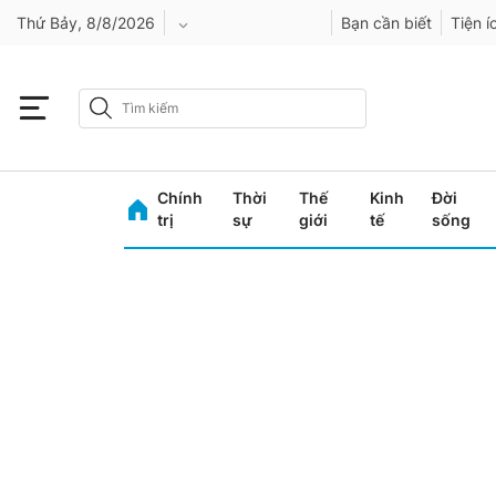
Thứ Bảy, 8/8/2026
Bạn cần biết
Tiện í
An Giang
Bình Dương
Chính
Thời
Thế
Kinh
Đời
Bình Phước
trị
sự
giới
tế
sống
Bình Thuận
Bình Định
Bạc Liêu
Bắc Giang
Bắc Kạn