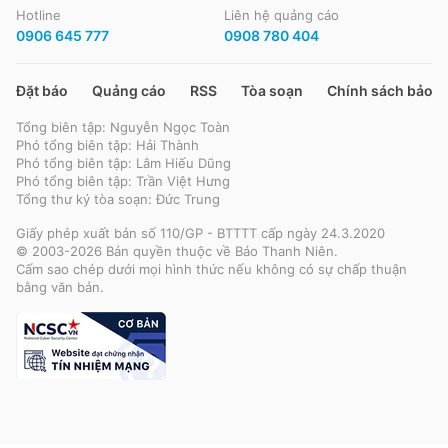
Phụ huynh
Câu chuyện văn hóa
Hotline
Liên hệ quảng cáo
Thế giới mạng
Câu chuyện du lịch
Kết nối
0906 645 777
0908 780 404
Tra cứu điểm thi
Khảo cứu
Thể thao
Gương mặt trẻ
Khám phá
Phim
Cẩm nang tuyển sinh 2025
Xem - Nghe
Đặt báo
Quảng cáo
RSS
Tòa soạn
Chính sách bảo m
Bóng đá Thanh Niên Sinh viên
Truyền hình
Công nghệ
Tổng biên tập: Nguyễn Ngọc Toàn
Ôn thi tốt nghiệp
Sách hay
Bóng đá Việt Nam
Phó tổng biên tập: Hải Thành
Đời nghệ sĩ
Tin tức công nghệ
Phó tổng biên tập: Lâm Hiếu Dũng
Món ngon Hà Nội
Bóng đá Quốc tế
Xe
Phó tổng biên tập: Trần Việt Hưng
Blockchain
Tổng thư ký tòa soạn: Đức Trung
Nghĩa tình miền Tây
Thể thao & Cộng đồng
Thị trường
Sản phẩm
Thời trang trẻ
Giấy phép xuất bản số 110/GP - BTTTT cấp ngày 24.3.2020
Hào khí miền Đông
© 2003-2026 Bản quyền thuộc về Báo Thanh Niên.
Các môn khác
Xe điện
Cấm sao chép dưới mọi hình thức nếu không có sự chấp thuận
Xu hướng - Chuyển đổi số
Thời trang 24/7
bằng văn bản.
Đánh giá xe
Bạn đọc
Thủ thuật
Giữ dáng
Tư vấn
Lá thư tâm sự
Game
Thời trang nghề & nghiệp
Rao vặt
Video
Từ đơn thư bạn đọc
Tận hưởng
Nhà đất
Xe - Giao thông
Hỏi và đáp
Tiêu dùng thông minh
Video
Mua bán - Dịch vụ