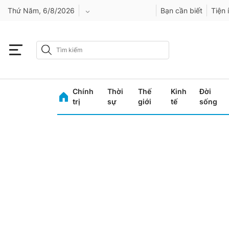
Thứ Năm, 6/8/2026
Bạn cần biết
Tiện 
An Giang
Bình Dương
Chính
Thời
Thế
Kinh
Đời
Bình Phước
trị
sự
giới
tế
sống
Bình Thuận
Bình Định
Bạc Liêu
Bắc Giang
Bắc Kạn