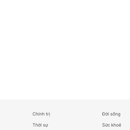
Bắc Ninh
Bến Tre
Cao Bằng
Cà Mau
Cần Thơ
Điện Biên
Đà Nẵng
Đà Lạt
Chính trị
Đời sống
Đắk Lắk
Thời sự
Sức khoẻ
Đắk Nông