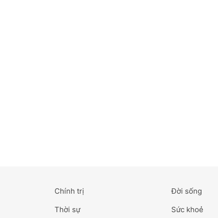
Bắc Ninh
Bến Tre
Cao Bằng
Cà Mau
Cần Thơ
Điện Biên
Đà Nẵng
Đà Lạt
Chính trị
Đời sống
Đắk Lắk
Thời sự
Sức khoẻ
Đắk Nông