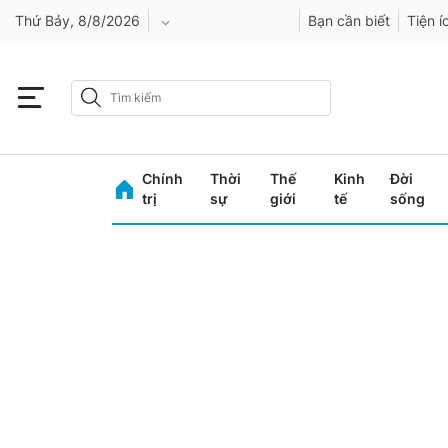
Thứ Bảy, 8/8/2026
Bạn cần biết
Tiện í
An Giang
Bình Dương
Chính
Thời
Thế
Kinh
Đời
Bình Phước
trị
sự
giới
tế
sống
Bình Thuận
Bình Định
Bạc Liêu
Bắc Giang
Bắc Kạn