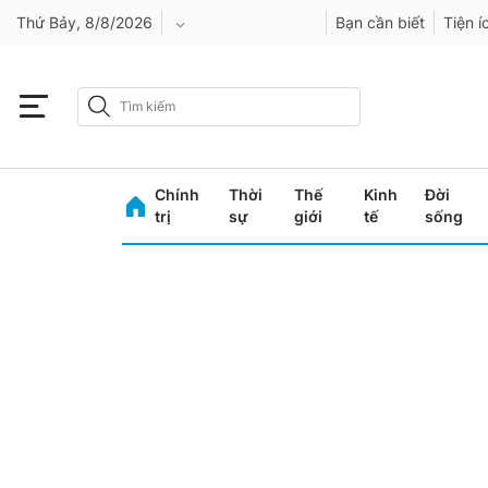
Thứ Bảy, 8/8/2026
Bạn cần biết
Tiện í
An Giang
Bình Dương
Chính
Thời
Thế
Kinh
Đời
Bình Phước
trị
sự
giới
tế
sống
Bình Thuận
Bình Định
Bạc Liêu
Bắc Giang
Bắc Kạn