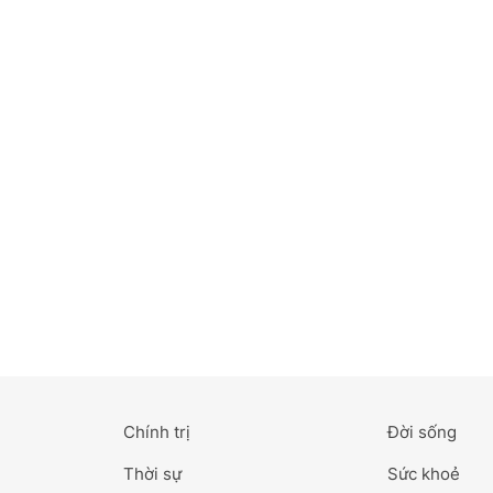
Bắc Ninh
Bến Tre
Cao Bằng
Cà Mau
Cần Thơ
Điện Biên
Đà Nẵng
Đà Lạt
Chính trị
Đời sống
Đắk Lắk
Thời sự
Sức khoẻ
Đắk Nông