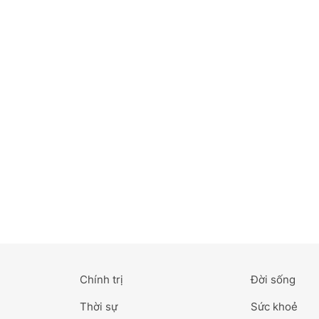
Bắc Ninh
Bến Tre
Cao Bằng
Cà Mau
Cần Thơ
Điện Biên
Đà Nẵng
Đà Lạt
Chính trị
Đời sống
Đắk Lắk
Thời sự
Sức khoẻ
Đắk Nông