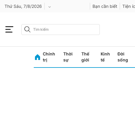
Thứ Sáu, 7/8/2026
Bạn cần biết
Tiện í
An Giang
Bình Dương
Chính
Thời
Thế
Kinh
Đời
Bình Phước
trị
sự
giới
tế
sống
Bình Thuận
Bình Định
Bạc Liêu
Bắc Giang
Bắc Kạn