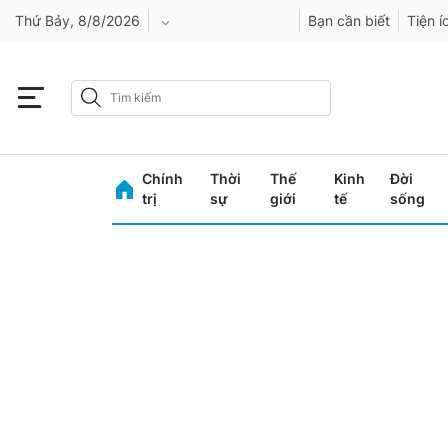
Thứ Bảy, 8/8/2026
Bạn cần biết
Tiện í
An Giang
Bình Dương
Chính
Thời
Thế
Kinh
Đời
Bình Phước
trị
sự
giới
tế
sống
Bình Thuận
Bình Định
Bạc Liêu
Bắc Giang
Bắc Kạn