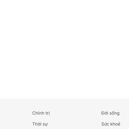
Bắc Ninh
Bến Tre
Cao Bằng
Cà Mau
Cần Thơ
Điện Biên
Đà Nẵng
Đà Lạt
Chính trị
Đời sống
Đắk Lắk
Thời sự
Sức khoẻ
Đắk Nông