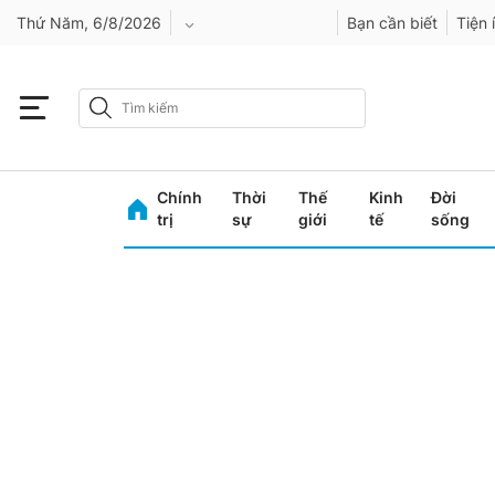
Thứ Năm, 6/8/2026
Bạn cần biết
Tiện 
An Giang
Bình Dương
Chính
Thời
Thế
Kinh
Đời
Bình Phước
trị
sự
giới
tế
sống
Bình Thuận
Bình Định
Bạc Liêu
Bắc Giang
Bắc Kạn