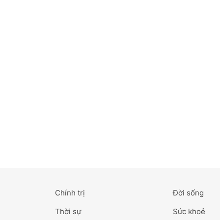
Bắc Ninh
Bến Tre
Cao Bằng
Cà Mau
Cần Thơ
Điện Biên
Đà Nẵng
Đà Lạt
Chính trị
Đời sống
Đắk Lắk
Thời sự
Sức khoẻ
Đắk Nông