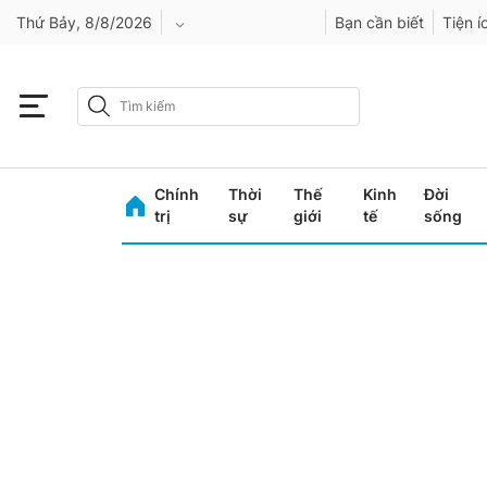
Thứ Bảy, 8/8/2026
Bạn cần biết
Tiện í
An Giang
Bình Dương
Chính
Thời
Thế
Kinh
Đời
Bình Phước
trị
sự
giới
tế
sống
Bình Thuận
Bình Định
Bạc Liêu
Bắc Giang
Bắc Kạn