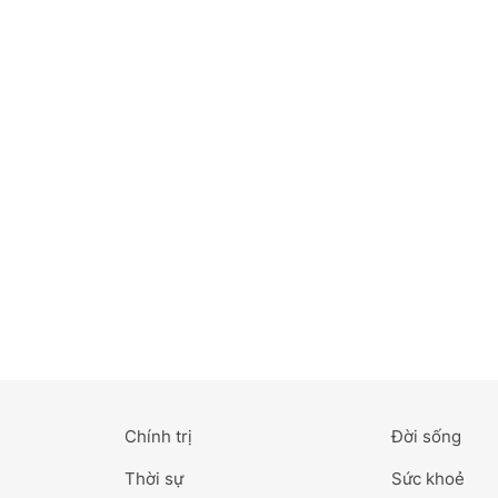
Bắc Ninh
Bến Tre
Cao Bằng
Cà Mau
Cần Thơ
Điện Biên
Đà Nẵng
Đà Lạt
Chính trị
Đời sống
Đắk Lắk
Thời sự
Sức khoẻ
Đắk Nông