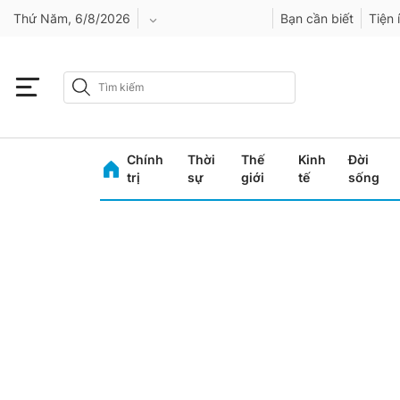
Thứ Năm, 6/8/2026
Bạn cần biết
Tiện 
An Giang
Bình Dương
Chính
Thời
Thế
Kinh
Đời
Bình Phước
trị
sự
giới
tế
sống
Bình Thuận
Bình Định
Bạc Liêu
Bắc Giang
Bắc Kạn