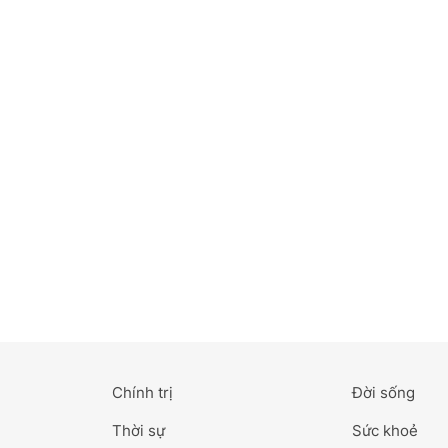
Bắc Ninh
Bến Tre
Cao Bằng
Cà Mau
Cần Thơ
Điện Biên
Đà Nẵng
Đà Lạt
Chính trị
Đời sống
Đắk Lắk
Thời sự
Sức khoẻ
Đắk Nông