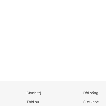
Bắc Ninh
Bến Tre
Cao Bằng
Cà Mau
Cần Thơ
Điện Biên
Đà Nẵng
Đà Lạt
Chính trị
Đời sống
Đắk Lắk
Thời sự
Sức khoẻ
Đắk Nông