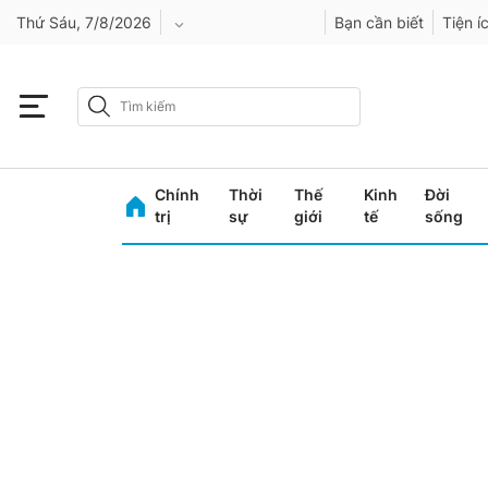
Thứ Sáu, 7/8/2026
Bạn cần biết
Tiện í
An Giang
Bình Dương
Chính
Thời
Thế
Kinh
Đời
Bình Phước
trị
sự
giới
tế
sống
Bình Thuận
Bình Định
Bạc Liêu
Bắc Giang
Bắc Kạn