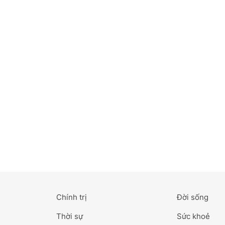
Bắc Ninh
Bến Tre
Cao Bằng
Cà Mau
Cần Thơ
Điện Biên
Đà Nẵng
Đà Lạt
Chính trị
Đời sống
Đắk Lắk
Thời sự
Sức khoẻ
Đắk Nông