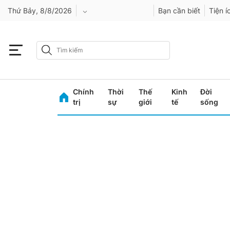
Thứ Bảy, 8/8/2026
Bạn cần biết
Tiện í
An Giang
Bình Dương
Chính
Thời
Thế
Kinh
Đời
Bình Phước
trị
sự
giới
tế
sống
Bình Thuận
Bình Định
Bạc Liêu
Bắc Giang
Bắc Kạn