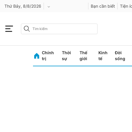
Thứ Bảy, 8/8/2026
Bạn cần biết
Tiện í
An Giang
Bình Dương
Chính
Thời
Thế
Kinh
Đời
Bình Phước
trị
sự
giới
tế
sống
Bình Thuận
Bình Định
Bạc Liêu
Bắc Giang
Bắc Kạn