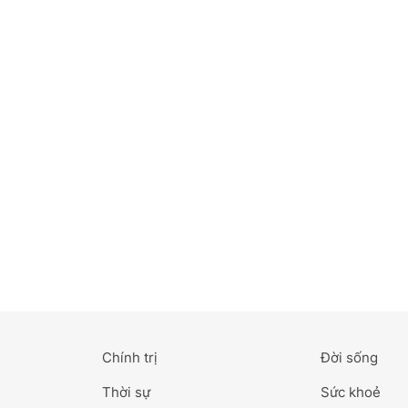
Bắc Ninh
Bến Tre
Cao Bằng
Cà Mau
Cần Thơ
Điện Biên
Đà Nẵng
Đà Lạt
Chính trị
Đời sống
Đắk Lắk
Thời sự
Sức khoẻ
Đắk Nông