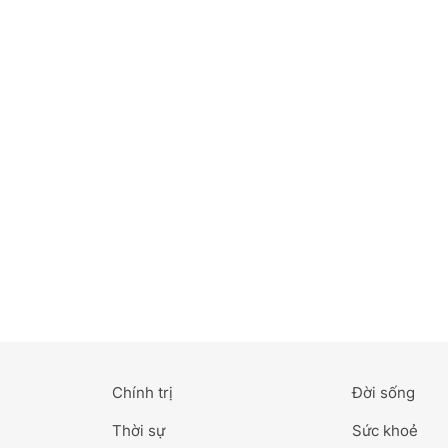
Bắc Ninh
Bến Tre
Cao Bằng
Cà Mau
Cần Thơ
Điện Biên
Đà Nẵng
Đà Lạt
Chính trị
Đời sống
Đắk Lắk
Thời sự
Sức khoẻ
Đắk Nông