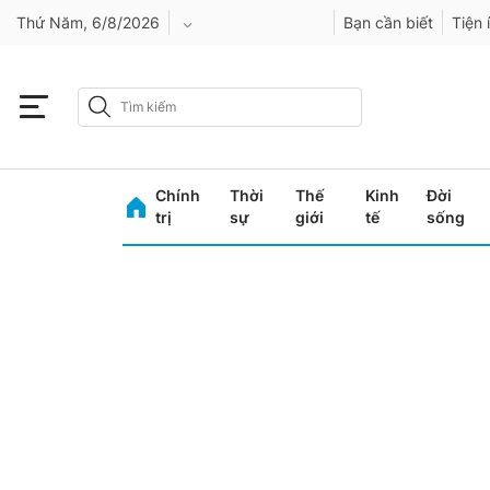
Thứ Năm, 6/8/2026
Bạn cần biết
Tiện 
An Giang
Bình Dương
Chính
Thời
Thế
Kinh
Đời
Bình Phước
trị
sự
giới
tế
sống
Bình Thuận
Bình Định
Bạc Liêu
Bắc Giang
Bắc Kạn