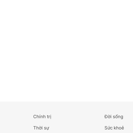
Bắc Ninh
Bến Tre
Cao Bằng
Cà Mau
Cần Thơ
Điện Biên
Đà Nẵng
Đà Lạt
Chính trị
Đời sống
Đắk Lắk
Thời sự
Sức khoẻ
Đắk Nông