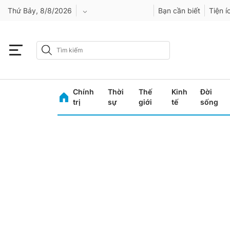
Thứ Bảy, 8/8/2026
Bạn cần biết
Tiện í
An Giang
Bình Dương
Chính
Thời
Thế
Kinh
Đời
Bình Phước
trị
sự
giới
tế
sống
Bình Thuận
Bình Định
Bạc Liêu
Bắc Giang
Bắc Kạn