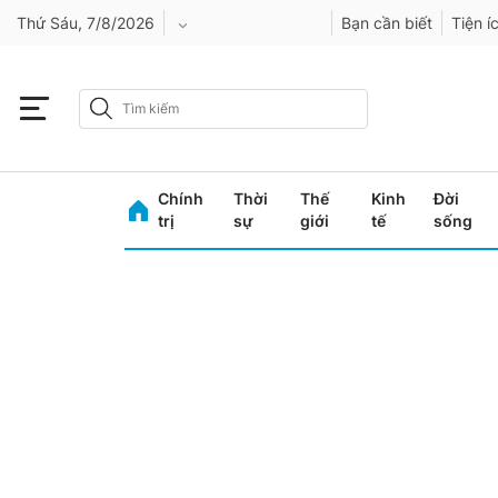
Thứ Sáu, 7/8/2026
Bạn cần biết
Tiện í
An Giang
Bình Dương
Chính
Thời
Thế
Kinh
Đời
Bình Phước
trị
sự
giới
tế
sống
Bình Thuận
Bình Định
Bạc Liêu
Bắc Giang
Bắc Kạn