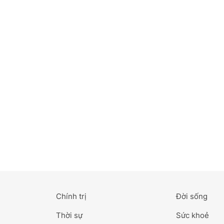
Bắc Ninh
Bến Tre
Cao Bằng
Cà Mau
Cần Thơ
Điện Biên
Đà Nẵng
Đà Lạt
Chính trị
Đời sống
Đắk Lắk
Thời sự
Sức khoẻ
Đắk Nông