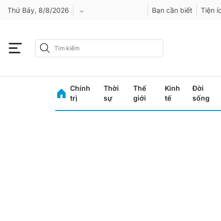
Thứ Bảy, 8/8/2026
Bạn cần biết
Tiện í
An Giang
Bình Dương
Chính
Thời
Thế
Kinh
Đời
Bình Phước
trị
sự
giới
tế
sống
Bình Thuận
Bình Định
Bạc Liêu
Bắc Giang
Bắc Kạn