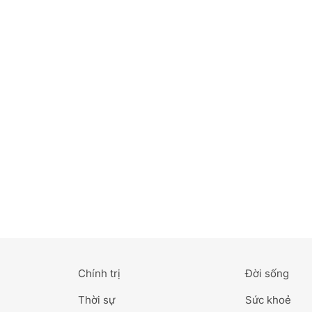
Bắc Ninh
Bến Tre
Cao Bằng
Cà Mau
Cần Thơ
Điện Biên
Đà Nẵng
Đà Lạt
Chính trị
Đời sống
Đắk Lắk
Thời sự
Sức khoẻ
Đắk Nông