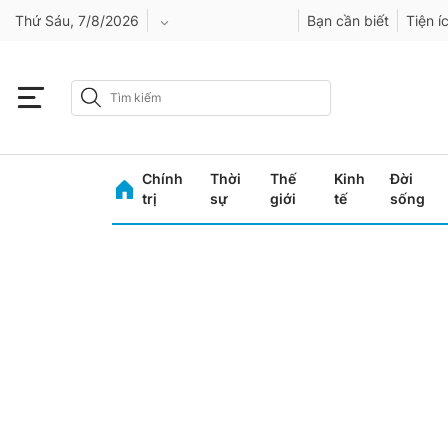
Thứ Sáu, 7/8/2026
Bạn cần biết
Tiện í
An Giang
Bình Dương
Chính
Thời
Thế
Kinh
Đời
Bình Phước
trị
sự
giới
tế
sống
Bình Thuận
Bình Định
Bạc Liêu
Bắc Giang
Bắc Kạn