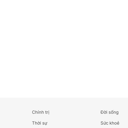
Bắc Ninh
Bến Tre
Cao Bằng
Cà Mau
Cần Thơ
Điện Biên
Đà Nẵng
Đà Lạt
Chính trị
Đời sống
Đắk Lắk
Thời sự
Sức khoẻ
Đắk Nông