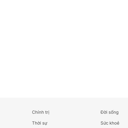
Bắc Ninh
Bến Tre
Cao Bằng
Cà Mau
Cần Thơ
Điện Biên
Đà Nẵng
Đà Lạt
Chính trị
Đời sống
Đắk Lắk
Thời sự
Sức khoẻ
Đắk Nông