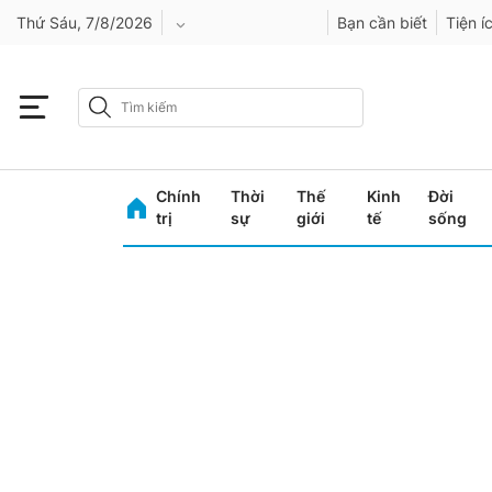
Thứ Sáu, 7/8/2026
Bạn cần biết
Tiện í
An Giang
Bình Dương
Chính
Thời
Thế
Kinh
Đời
Bình Phước
trị
sự
giới
tế
sống
Bình Thuận
Bình Định
Bạc Liêu
Bắc Giang
Bắc Kạn