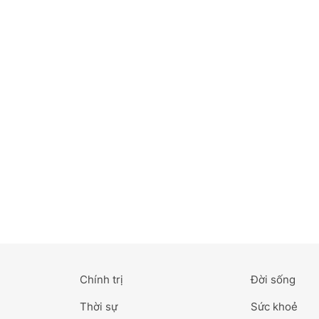
Bắc Ninh
Bến Tre
Cao Bằng
Cà Mau
Cần Thơ
Điện Biên
Đà Nẵng
Đà Lạt
Chính trị
Đời sống
Đắk Lắk
Thời sự
Sức khoẻ
Đắk Nông