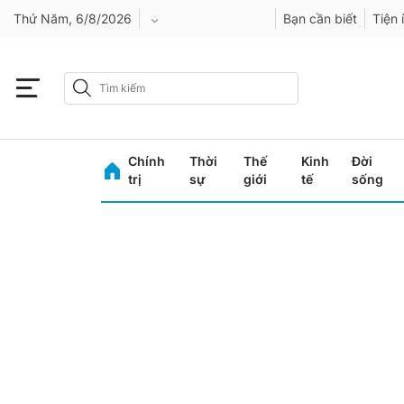
Thứ Năm, 6/8/2026
Bạn cần biết
Tiện 
An Giang
Bình Dương
Chính
Thời
Thế
Kinh
Đời
Bình Phước
trị
sự
giới
tế
sống
Bình Thuận
Bình Định
Bạc Liêu
Bắc Giang
Bắc Kạn